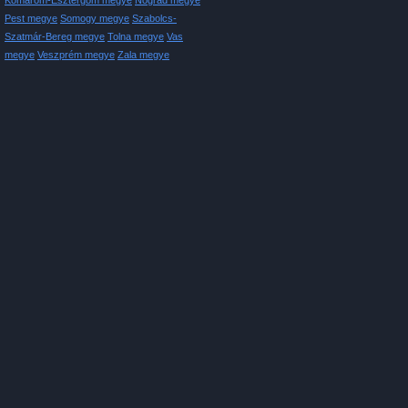
Komárom-Esztergom megye
Nógrád megye
Pest megye
Somogy megye
Szabolcs-
Szatmár-Bereg megye
Tolna megye
Vas
megye
Veszprém megye
Zala megye