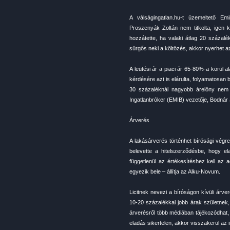
A válságingatlan.hu-t üzemeltető Em
Proszenyák Zoltán nem titkolta, igen k
hozzátette, ha valaki átlag 20 százalé
sürgős neki a költözés, akkor nyerhet az
A leütési ár a piaci ár 65-80%-a körül 
kérdésére azt is elárulta, folyamatosan 
30 százaléknál nagyobb árelőny nem je
Ingatlanbróker (EMIB) vezetője, Bodnár 
Árverés
A lakásárverés történhet bírósági végre
belevette a hitelszerződésbe, hogy ela
függetlenül az értékesítéshez kell a
egyezik bele – állítja az Alku-Novum.
Licitnek nevezi a bíróságon kívüli árv
10-20 százalékkal jobb árak születnek, 
árverésről több médiában tájékozódhat, 
eladás sikertelen, akkor visszakerül az 