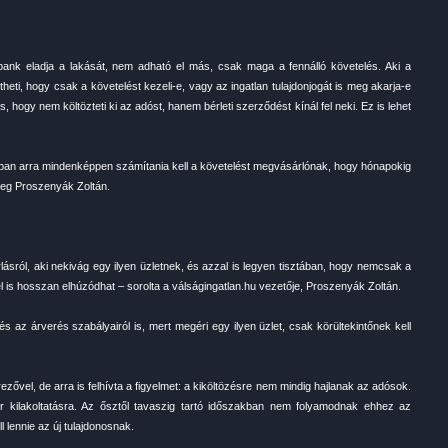
ank eladja a lakását, nem adható el más, csak maga a fennálló követelés. Aki a
heti, hogy csak a követelést kezeli-e, vagy az ingatlan tulajdonjogát is meg akarja-e
, hogy nem költözteti ki az adóst, hanem bérleti szerződést kínál fel neki. Ez is lehet
ban arra mindenképpen számítania kell a követelést megvásárlónak, hogy hónapokig
 meg Proszenyák Zoltán.
ásról, aki nekivág egy ilyen üzletnek, és azzal is legyen tisztában, hogy nemcsak a
l is hosszan elhúzódhat – sorolta a válságingatlan.hu vezetője, Proszenyák Zoltán.
 és az árverés szabályairól is, mert megéri egy ilyen üzlet, csak körültekintőnek kell
zővel, de arra is felhívta a figyelmet: a kiköltözésre nem mindig hajlanak az adósok.
r kilakoltatásra. Az ősztől tavaszig tartó időszakban nem folyamodnak ehhez az
l lennie az új tulajdonosnak.