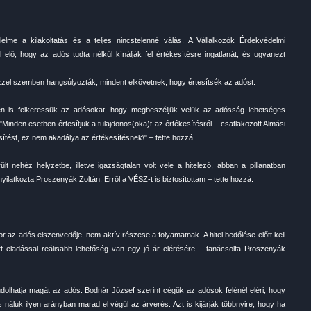
lelme a kilakoltatás és a teljes nincstelenné válás. A Vállalkozók Érdekvédelmi
 elő, hogy az adós tudta nélkül kínálják fel értékesítésre ingatlanát, és ugyanezt
zel szemben hangsúlyozták, mindent elkövetnek, hogy értesítsék az adóst.
esen is felkeressük az adósokat, hogy megbeszéljük velük az adósság lehetséges
Minden esetben értesítjük a tulajdonos(oka)t az értékesítésről – csatlakozott Almási
sítést, ez nem akadálya az értékesítésnek\" – tette hozzá.
lt nehéz helyzetbe, illetve igazságtalan volt vele a hitelező, abban a pillanatban
yilatkozta Proszenyák Zoltán. Erről a VÉSZ-t is biztosítottam – tette hozzá.
kor az adós elszenvedője, nem aktív részese a folyamatnak. A hitel bedőlése előtt kell
 eladással reálisabb lehetőség van egy jó ár elérésére – tanácsolta Proszenyák
dolhatja magát az adós. Bodnár József szerint cégük az adósok felénél eléri, hogy
yis náluk ilyen arányban marad el végül az árverés. Azt is kijárják többnyire, hogy ha