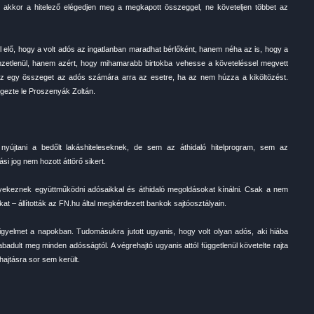
t, akkor a hitelező elégedjen meg a megkapott összeggel, ne követeljen többet az
 elő, hogy a volt adós az ingatlanban maradhat bérlőként, hanem néha az is, hogy a
nzetlenül, hanem azért, hogy mihamarabb birtokba vehesse a követeléssel megvett
lyez egy összeget az adós számára arra az esetre, ha az nem húzza a kiköltözést.
gezte le Proszenyák Zoltán.
nyújtani a bedőlt lakáshiteleseknek, de sem az áthidaló hitelprogram, sem az
si jog nem hozott áttörő sikert.
igyekeznek együttműködni adósaikkal és áthidaló megoldásokat kínálni. Csak a nem
t – állították az FN.hu által megkérdezett bankok sajtóosztályain.
igyelmet a napokban. Tudomásukra jutott ugyanis, hogy volt olyan adós, aki hiába
adult meg minden adósságtól. A végrehajtó ugyanis attól függetlenül követelte rajta
hajtásra sor sem került.