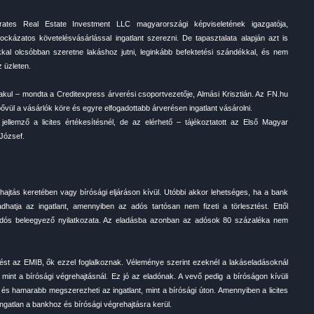
irates Real Estate Investment LLC magyarországi képviseletének igazgatója,
ockázatos követelésvásárlással ingatlant szerezni. De tapasztalata alapján azt is
kkal olcsóbban szeretne lakáshoz jutni, leginkább befektetési szándékkal, és nem
 üzleten.
alakul – mondta a Creditexpress árverési csoportvezetője, Almási Krisztián. Az FN.hu
bővül a vásárlók köre és egyre elfogadottabb árverésen ingatlant vásárolni.
llemző a licites értékesítésnél, de az elérhető – tájékoztatott az Első Magyar
József.
hajtás keretében vagy bírósági eljáráson kívül. Utóbbi akkor lehetséges, ha a bank
dhatja az ingatlant, amennyiben az adós tartósan nem fizeti a törlesztést. Ettől
z adós beleegyező nyilatkozata. Az eladásba azonban az adósok 80 százaléka nem
erést az EMIB, ők ezzel foglalkoznak. Véleménye szerint ezeknél a lakáseladásoknál
mint a bírósági végrehajtásnál. Ez jó az eladónak. A vevő pedig a bíróságon kívüli
és hamarabb megszerezheti az ingatlant, mint a bírósági úton. Amennyiben a licites
ingatlan a bankhoz és bírósági végrehajtásra kerül.