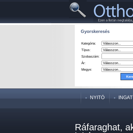
Gyorskeresés
Kategória:
Típus:
Szobaszám:
Ár:
Megye:
NYITÓ
INGA
Ráfaraghat, ak