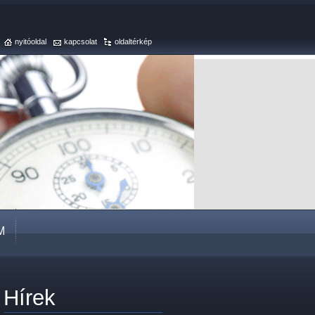
nyitóoldal
kapcsolat
oldaltérkép
M
Hírek