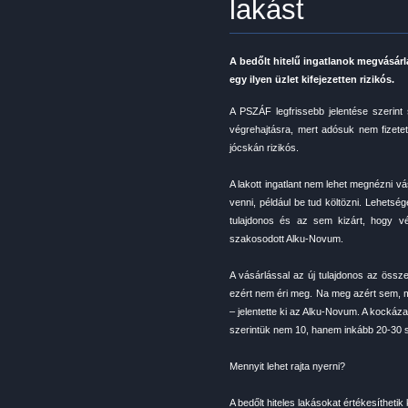
lakást
A bedőlt hitelű ingatlanok megvásárlá
egy ilyen üzlet kifejezetten rizikós.
A PSZÁF legfrissebb jelentése szerint
végrehajtásra, mert adósuk nem fizete
jócskán rizikós.
A lakott ingatlant nem lehet megnézni vás
venni, például be tud költözni. Lehetsé
tulajdonos és az sem kizárt, hogy v
szakosodott Alku-Novum.
A vásárlással az új tulajdonos az össz
ezért nem éri meg. Na meg azért sem, me
– jelentette ki az Alku-Novum. A kockáz
szerintük nem 10, hanem inkább 20-30 
Mennyit lehet rajta nyerni?
A bedőlt hiteles lakásokat értékesítheti