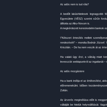
Az adós nem is tud róla?
A bedőlt lakáshitelesek legnagyobb fé
Egyesülete (VÉSZ) szerint sűrűn fordul
állította az Alku-Novum is.
A megkérdezett kereskedelmi bankok ez
\"Kétszeri értesítés mellett személy
rendezését\" – mondta Bodnár József. \"
Krisztián. – De ha nem veszik át az érte
Ha valaki úgy érzi, a válság miatt kerü
levesszük weblapunkról az ingatlanát – n
Az adós mozgástere
Ha a bank indítja el az értékesítést, ak
előremenekülni. Időben kezdeményezett
Zoltán.
Az árverés megindítása előtt is meggon
vállalják be hitelük helyreállítását. Vag