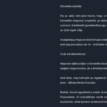
Követelésvásárlás
Ha az adós nem járul hozzá, hogy a b
követelést megveszi a banktól, az eldönt
szerezni. A befektető gondolkodhat úgy is
az üzlet egyik célja.
A tulajdonjog megszerzésével kapcsolat
tartó jogi procedúra vár rá – erősítette
Csak körültekintéssel
Alaposan tájékozódjon a követelésvásárl
tulajdon megszerzése, de a birtokbavéte
Amit lehet, meg kell tudni az ingatlanról
lenni – állította Almási Krisztián.
Bodnár József egyetértett a másik árvere
Praxisukban 10 százalékban került so
eszközhöz, tehát ilyenkor türelemmel kel