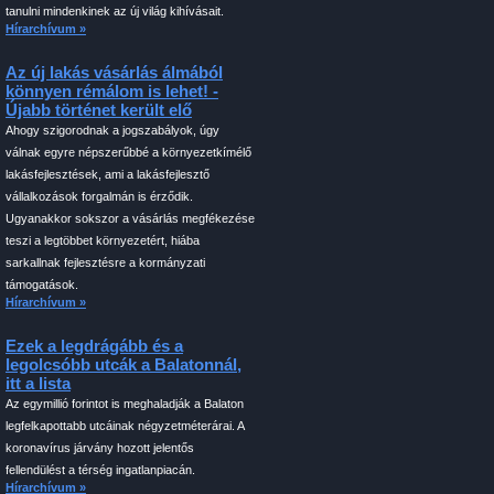
tanulni mindenkinek az új világ kihívásait.
Hírarchívum »
Az új lakás vásárlás álmából
könnyen rémálom is lehet! -
Újabb történet került elő
Ahogy szigorodnak a jogszabályok, úgy
válnak egyre népszerűbbé a környezetkímélő
lakásfejlesztések, ami a lakásfejlesztő
vállalkozások forgalmán is érződik.
Ugyanakkor sokszor a vásárlás megfékezése
teszi a legtöbbet környezetért, hiába
sarkallnak fejlesztésre a kormányzati
támogatások.
Hírarchívum »
Ezek a legdrágább és a
legolcsóbb utcák a Balatonnál,
itt a lista
Az egymillió forintot is meghaladják a Balaton
legfelkapottabb utcáinak négyzetméterárai. A
koronavírus járvány hozott jelentős
fellendülést a térség ingatlanpiacán.
Hírarchívum »