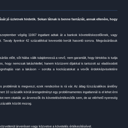
sát jó üzletnek hirdetik. Sokan látnak is benne fantáziát, annak ellenére, hogy
 szeptember végéig 11667 ingatlant adtak át a bankok követeléskezelőknek, vagy
tt. Tavaly ilyenkor 42 százalékkal kevesebb került hasonló sorsra. Megvásárlásuk
árlás előtt, sőt hiába válik tulajdonossá a vevő, nem garantált, hogy birtokba is tudja
ges, hogy nemcsak lakáshitellel, hanem közüzemi díjakkal is tartozott az eladósodott
égrehajtás van a lakáson – sorolta a kockázatokat a vevők érdekképviseletére
es problémát is megveszi, ezek rendezése is rá vár. Az átlag tízszázalékos árelőny
rt 10 százalék körüli árengedményt egy problémamentes ingatlannál is el lehet érni
atot nem vitatták az árverezők és követelésértékesítők sem, de az elérhető nyereség
százalék között mozog.
k közvetlenül árverésen vagy közvetve a követelés értékesítésével.