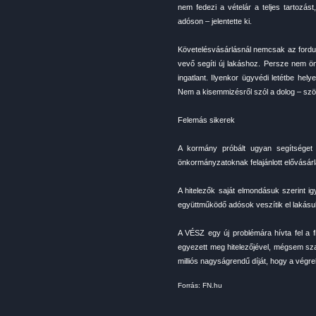
nem fedezi a vételár a teljes tartozás
adóson – jelentette ki.
Követelésvásárlásnál nemcsak az fordul
vevő segíti új lakáshoz. Persze nem ö
ingatlant. Ilyenkor ügyvédi letétbe he
Nem a kisemmizésről szól a dolog – szö
Felemás sikerek
A kormány próbált ugyan segítséget 
önkormányzatoknak felajánlott elővásárlá
A hitelezők saját elmondásuk szerint 
együttműködő adósok veszítik el lakásuka
A VÉSZ egy új problémára hívta fel a f
egyezett meg hitelezőjével, mégsem szab
milliós nagyságrendű díját, hogy a végre
Forrás: FN.hu