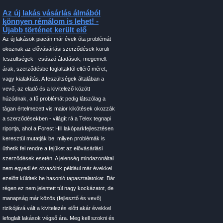
Az új lakás vásárlás álmából
könnyen rémálom is lehet! -
Újabb történet került elő
Az új lakások piacán már évek óta problémát
okoznak az elővásárlási szerződések körüli
feszültségek - csúszó átadások, megemelt
árak, szerződésbe foglaltaktól eltérő méret,
vagy kialakítás. A feszültségek általában a
vevő, az eladó és a kivitelező között
húzódnak, a fő problémát pedig látszólag a
tágan értelmezett vis maior kikötések okozzák
a szerződésekben - világít rá a Telex tegnapi
riportja, ahol a Forest Hill lakóparkfejlesztésen
keresztül mutatják be, milyen problémák is
üthetik fel rendre a fejüket az elővásárlási
szerződések esetén. A jelenség mindazonáltal
nem egyedi és olvasóink például már évekkel
ezelőtt küldtek be hasonló tapasztalatokat. Bár
régen ez nem jelentett túl nagy kockázatot, de
manapság már közös (fejlesztő és vevő)
rizikójává vált a kivitelezés előtt akár évekkel
lefoglalt lakások végső ára. Meg kell szokni és