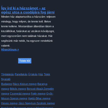
Így írd ki a házszámot – az
egész utca a csodájára fog járni
Minden ház alaptartozéka a házszám: teljesen
mindegy, hogy milyen, de lennie kell. Illetve
lennie kellene. Mostanában állandóan látom a
kiszállítókat, futárokat az utcákon kóvályogni,
mert egyszerűen nem találnak házakat. Hát
segítsünk már nekik, ha egyszer rendeltünk
valamit.
Hírarchívum »
Több hír
Téglalakás
Panellakás
Új lakás
Ház
Telek
Nyaraló
Budapest
Bács-Kiskun megye
Baranya
megye
Békés megye
Borsod-Abaúj-Zemplén
megye
Csongrád megye
Fejér megye
Győr-
Moson-Sopron megye
Hajdú-Bihar megye
Heves megye
Jász-Nagykun-Szolnok megye