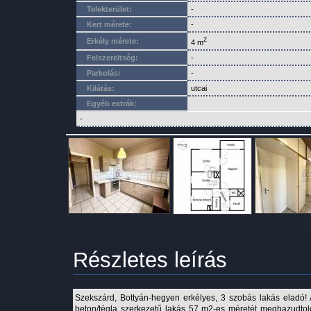
Telekterület:
-
Kert mérete:
-
2
Erkély mérete:
4 m
Felszereltség:
-
Parkolás:
-
Kilátás:
utcai
Egyéb extrák:
-
Részletes leírás
Szekszárd, Bottyán-hegyen erkélyes, 3 szobás lakás eladó! 
beton/tégla szerkezetű lakás 57 m2-es méretét meghazudtol