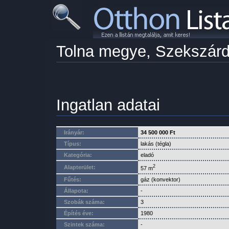
Tolna megye, Szekszár
Ingatlan adatai
Irányár:
34 500 000 Ft
Típus:
lakás (tégla)
Kategória:
eladó
2
Alapterület:
57 m
Fűtés:
gáz (konvektor)
Állapota:
-
Szobák száma:
3
Építés éve:
1980
Szintek száma:
-