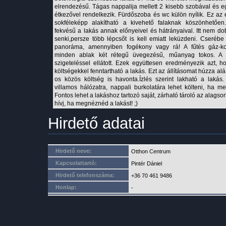
elrendezésű. Tágas nappalija mellett 2 kisebb szobával és 
étkezővel rendelkezik. Fürdőszoba és wc külön nyílik. Ez az
sokféleképp alakítható a kivehető falaknak köszönhetően.
fekvésű a lakás annak előnyeivel és hátrányaival. Itt nem dob
senki,persze több lépcsőt is kell emiatt leküzdeni. Cserébe
panoráma, amennyiben fogékony vagy rá! A fűtés gáz-ko
minden ablak két rétegű üvegezésű, műanyag tokos. A 
szigeteléssel ellátott. Ezek együttesen eredményezik azt, 
költségekkel fenntartható a lakás. Ezt az állításomat húzza alá
os közös költség is havonta.Ízlés szerint lakható a lakás.
villamos hálózatra, nappali burkolatára lehet költeni, ha m
Fontos lehet a lakáshoz tartozó saját, zárható tároló az alagso
hívj, ha megnéznéd a lakást! ;)
Hirdető adatai
Hirdető neve:
Otthon Centrum
Kapcsolattartó:
Pintér Dániel
Hirdető telefonszáma:
+36 70 461 9486
Honlap:
-