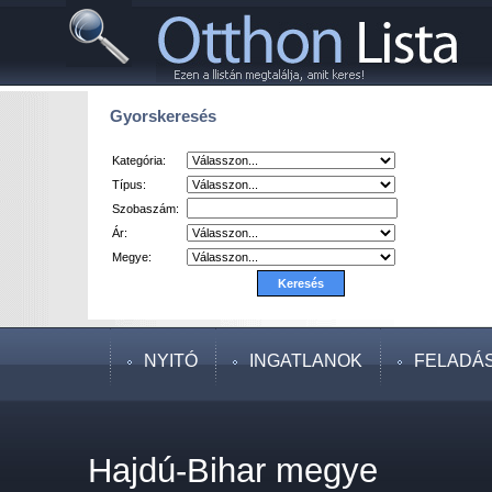
Gyorskeresés
Kategória:
Típus:
Szobaszám:
Ár:
Megye:
NYITÓ
INGATLANOK
FELADÁ
Hajdú-Bihar megye