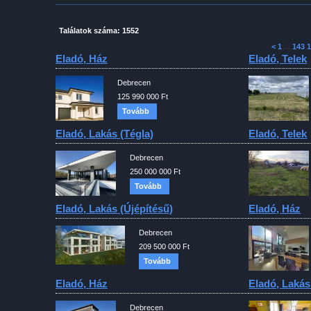
Találatok száma: 1552
<
1
...
143
1
Eladó, Ház
Eladó, Telek
Debrecen
125 990 000 Ft
Tovább
Eladó, Lakás (tégla)
Eladó, Telek
Debrecen
250 000 000 Ft
Tovább
Eladó, Lakás (újépítésű)
Eladó, Ház
Debrecen
209 500 000 Ft
Tovább
Eladó, Ház
Eladó, Lakás
Debrecen