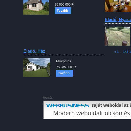
28 000 000 Ft
Tovább
Eladó, Nyara
Eladó, Ház
<
1
...
143
1
Mikepércs
75 285 000 Ft
Tovább
hirdetés