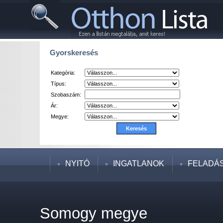
Gyorskeresés
Kategória:
Típus:
Szobaszám:
Ár:
Megye:
NYITÓ
INGATLANOK
FELADÁ
Somogy megye