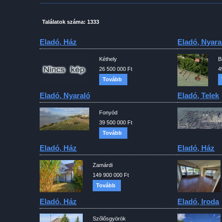
Találatok száma: 1333
Eladó, Ház
Eladó, Nyara
Kéthely
B
26 500 000 Ft
4
Tovább
Eladó, Nyaraló
Eladó, Telek
Fonyód
39 500 000 Ft
Tovább
Eladó, Ház
Eladó, Ház
Zamárdi
149 900 000 Ft
Tovább
Eladó, Ház
Eladó, Iroda
Szőlősgyörök