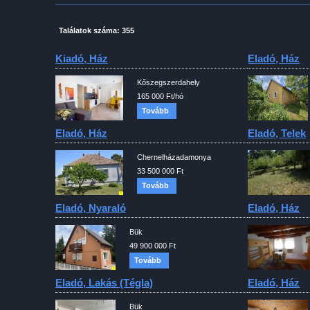
Találatok száma: 355
Kiadó, Ház
Eladó, Ház
Kőszegszerdahely
165 000 Ft/hó
Tovább
Eladó, Ház
Eladó, Telek
Chernelházadamonya
33 500 000 Ft
Tovább
Eladó, Nyaraló
Eladó, Ház
Bük
49 900 000 Ft
Tovább
Eladó, Lakás (tégla)
Eladó, Ház
Bük