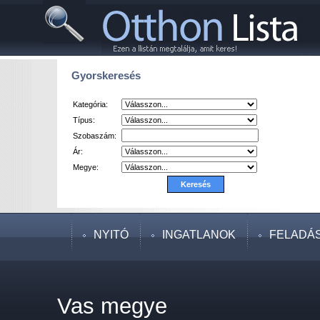
Gyorskeresés
Kategória:
Típus:
Szobaszám:
Ár:
Megye:
NYITÓ
INGATLANOK
FELADÁ
Vas megye