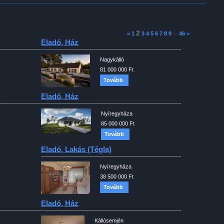
2
<
1
3
4
5
6
7
8
9
...
46
>
Eladó, Ház
Nagykálló
81 000 000 Ft
Tovább
Eladó, Ház
Nyíregyháza
85 000 000 Ft
Tovább
Eladó, Lakás (tégla)
Nyíregyháza
38 500 000 Ft
Tovább
Eladó, Ház
Kállósemjén