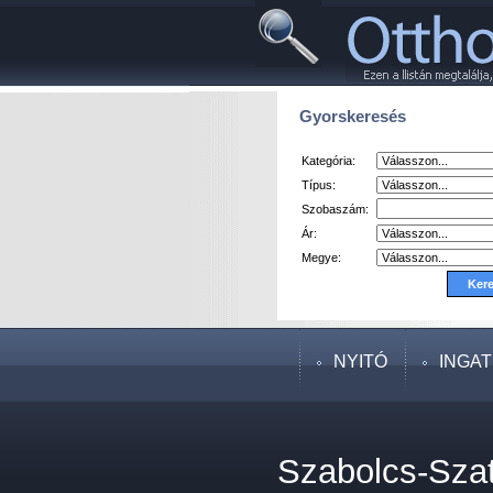
Gyorskeresés
Kategória:
Típus:
Szobaszám:
Ár:
Megye:
NYITÓ
INGA
Szabolcs-Sza