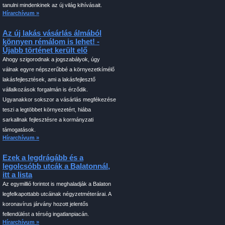
tanulni mindenkinek az új világ kihívásait.
Hírarchívum »
Az új lakás vásárlás álmából
könnyen rémálom is lehet! -
Újabb történet került elő
Ahogy szigorodnak a jogszabályok, úgy
válnak egyre népszerűbbé a környezetkímélő
lakásfejlesztések, ami a lakásfejlesztő
vállalkozások forgalmán is érződik.
Ugyanakkor sokszor a vásárlás megfékezése
teszi a legtöbbet környezetért, hiába
sarkallnak fejlesztésre a kormányzati
támogatások.
Hírarchívum »
Ezek a legdrágább és a
legolcsóbb utcák a Balatonnál,
itt a lista
Az egymillió forintot is meghaladják a Balaton
legfelkapottabb utcáinak négyzetméterárai. A
koronavírus járvány hozott jelentős
fellendülést a térség ingatlanpiacán.
Hírarchívum »