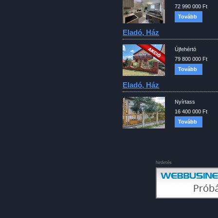
72 990 000 Ft
Tovább
Eladó, Ház
Újfehértó
79 800 000 Ft
Tovább
Eladó, Ház
Nyírtass
16 400 000 Ft
Tovább
hirdetés