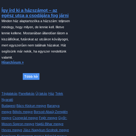
Így írd ki a házszámot – az
egész utca a csodájára fog járni
Minden ház alaptartozéka a házszám: teljesen
mindegy, hogy milyen, de lennie kell. Illetve
lennie kellene. Mostanában állandóan látom a
kiszállítókat, futárokat az utcákon kóvályogni,
mert egyszerűen nem találnak házakat. Hát
segítsünk már nekik, ha egyszer rendeltünk
valamit.
Hírarchívum »
Több hír
Téglalakás
Panellakás
Új lakás
Ház
Telek
Nyaraló
Budapest
Bács-Kiskun megye
Baranya
megye
Békés megye
Borsod-Abaúj-Zemplén
megye
Csongrád megye
Fejér megye
Győr-
Moson-Sopron megye
Hajdú-Bihar megye
Heves megye
Jász-Nagykun-Szolnok megye