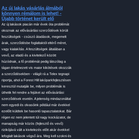
Az új lakás vásárlás álmából
könnyen rémálom is lehet! -
Újabb történet került elő
Az új lakások piacán már évek óta problémát
okoznak az elővásárlási szerződések körüli
feszültségek - csúszó átadások, megemelt
árak, szerződésbe foglaltaktól eltérő méret,
vagy kialakítás. A feszültségek általában a
vevő, az eladó és a kivitelező között
húzódnak, a fő problémát pedig látszólag a
tágan értelmezett vis maior kikötések okozzák
a szerződésekben - világít rá a Telex tegnapi
riportja, ahol a Forest Hill lakóparkfejlesztésen
keresztül mutatják be, milyen problémák is
üthetik fel rendre a fejüket az elővásárlási
szerződések esetén. A jelenség mindazonáltal
nem egyedi és olvasóink például már évekkel
ezelőtt küldtek be hasonló tapasztalatokat. Bár
régen ez nem jelentett túl nagy kockázatot, de
manapság már közös (fejlesztő és vevő)
rizikójává vált a kivitelezés előtt akár évekkel
lefoglalt lakások végső ára. Meg kell szokni és