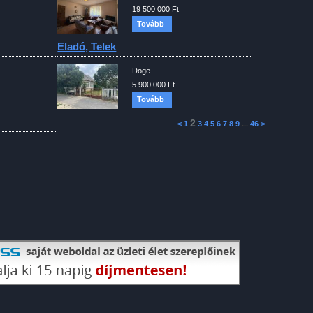
19 500 000 Ft
Tovább
Eladó, Telek
Döge
5 900 000 Ft
Tovább
2
<
1
3
4
5
6
7
8
9
...
46
>