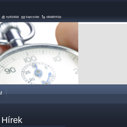
nyitóoldal
kapcsolat
oldaltérkép
M
Hírek