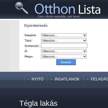
Gyorskeresés
Kategória:
Típus:
Szobaszám:
Ár:
Megye:
NYITÓ
INGATLANOK
FELADÁ
Tégla lakás