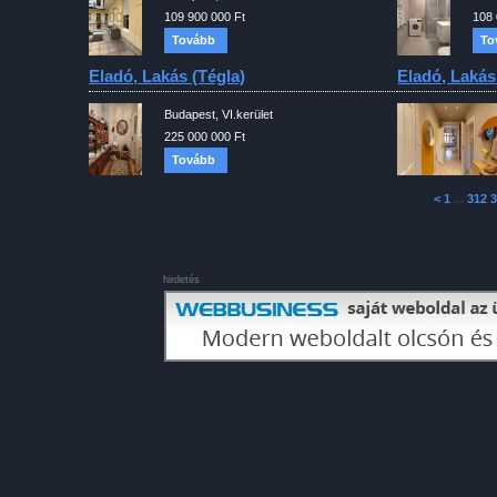
109 900 000 Ft
108 
Tovább
To
Eladó, Lakás (tégla)
Eladó, Lakás
Budapest, VI.kerület
225 000 000 Ft
Tovább
<
1
...
312
3
hirdetés