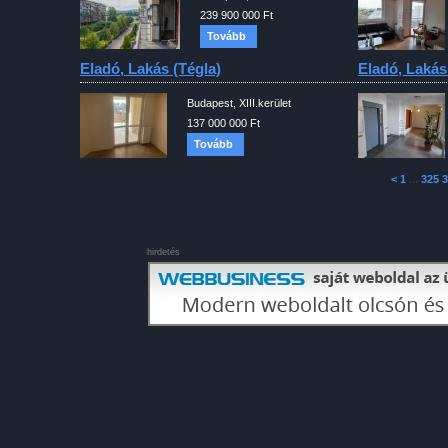
239 900 000 Ft
Tovább
Eladó, Lakás (tégla)
Eladó, Lakás
Budapest, XIII.kerület
137 000 000 Ft
Tovább
<
1
...
325
3
hirdetés