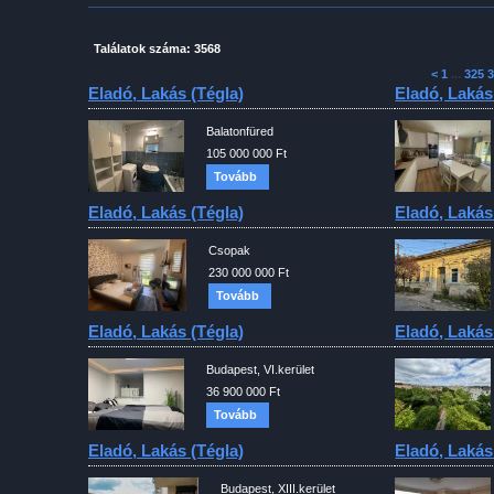
Találatok száma: 3568
<
1
...
325
3
Eladó, Lakás (tégla)
Eladó, Lakás
Balatonfüred
105 000 000 Ft
Tovább
Eladó, Lakás (tégla)
Eladó, Lakás
Csopak
230 000 000 Ft
Tovább
Eladó, Lakás (tégla)
Eladó, Lakás
Budapest, VI.kerület
36 900 000 Ft
Tovább
Eladó, Lakás (tégla)
Eladó, Lakás
Budapest, XIII.kerület