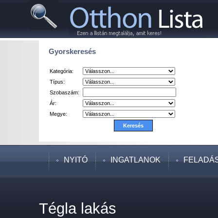
Gyorskeresés
Kategória:
Típus:
Szobaszám:
Ár:
Megye:
NYITÓ
INGATLANOK
FELADÁ
Tégla lakás