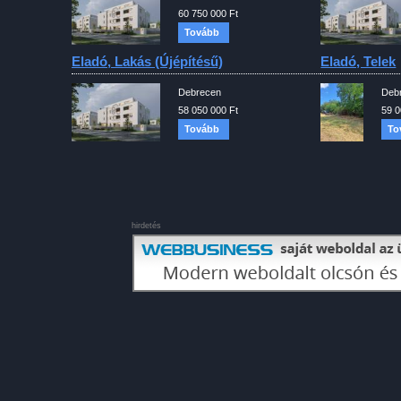
60 750 000 Ft
Tovább
Eladó, Lakás (újépítésű)
Eladó, Telek
Debrecen
Deb
58 050 000 Ft
59 0
Tovább
To
hirdetés