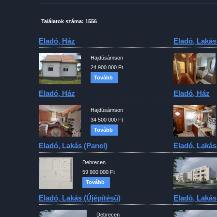
Találatok száma: 1556
Eladó, Ház
Eladó, Lakás
Hajdúsámson
24 900 000 Ft
Tovább
Eladó, Ház
Eladó, Ház
Hajdúsámson
34 500 000 Ft
Tovább
Eladó, Lakás (panel)
Eladó, Lakás
Debrecen
59 900 000 Ft
Tovább
Eladó, Lakás (újépítésű)
Eladó, Lakás
Debrecen