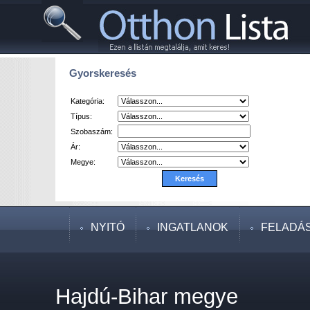
Gyorskeresés
Kategória:
Típus:
Szobaszám:
Ár:
Megye:
NYITÓ
INGATLANOK
FELADÁ
Hajdú-Bihar megye