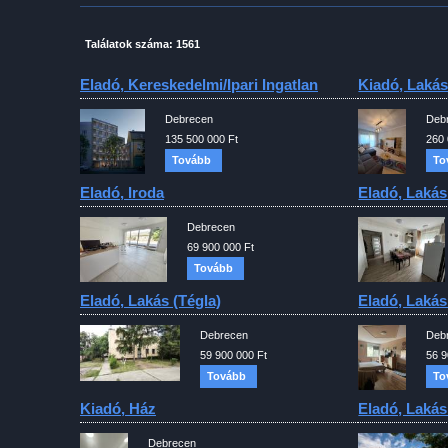
Találatok száma: 1561
Eladó, Kereskedelmi/ipari Ingatlan
Kiadó, Lakás
Debrecen
Deb
135 500 000 Ft
260 
Tovább
To
Eladó, Iroda
Eladó, Lakás
Debrecen
69 900 000 Ft
Tovább
Eladó, Lakás (tégla)
Eladó, Lakás
Debrecen
Deb
59 900 000 Ft
56 9
Tovább
To
Kiadó, Ház
Eladó, Lakás
Debrecen