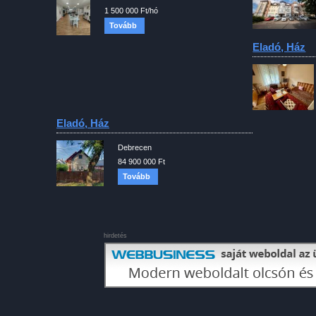
1 500 000 Ft/hó
Tovább
Eladó, Ház
Eladó, Ház
Debrecen
84 900 000 Ft
Tovább
hirdetés