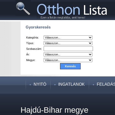
Gyorskeresés
Kategória:
Típus:
Szobaszám:
Ár:
Megye:
NYITÓ
INGATLANOK
FELADÁ
Hajdú-Bihar megye